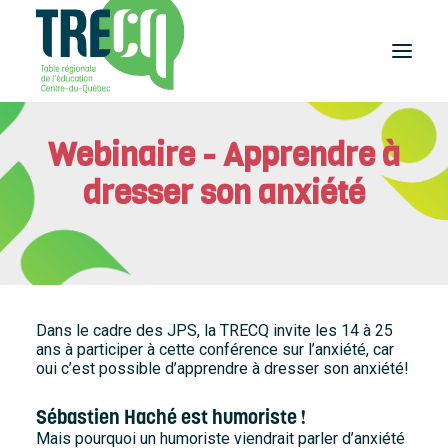
Webinaire - Apprendre à
Réussite
éducative
dresser son anxiété
Lecture
Plaisir de lire
Événements
et activités
Équilibre
études-travail
Dans le cadre des JPS, la TRECQ invite les 14 à 25
Étudier
ans à participer à cette conférence sur l’anxiété, car
au Centre-du-Québec
oui c’est possible d’apprendre à dresser son anxiété!
Outils
et publications
Sébastien Haché est humoriste !
Mais pourquoi un humoriste viendrait parler d’anxiété