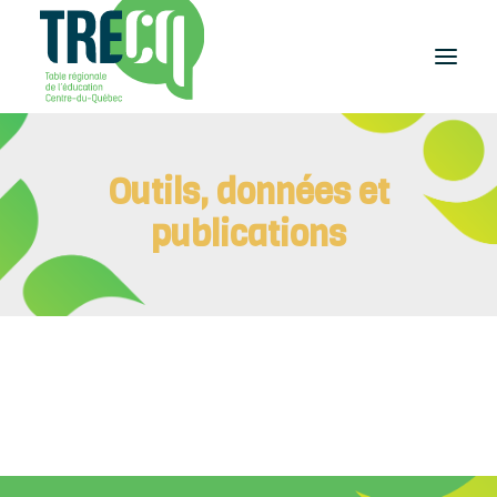
Réussite
Outils, données et
éducative
Lecture
publications
Plaisir de lire
Événements
et activités
Équilibre
études-travail
Étudier
au Centre-du-Québec
Outils
et publications