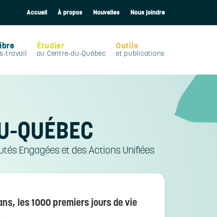
Accueil
À propos
Nouvelles
Nous joindre
ibre
Étudier
Outils
s-travail
au Centre-du-Québec
et publications
U-QUÉBEC
tés Engagées et des Actions Unifiées
ans, les 1000 premiers jours de vie