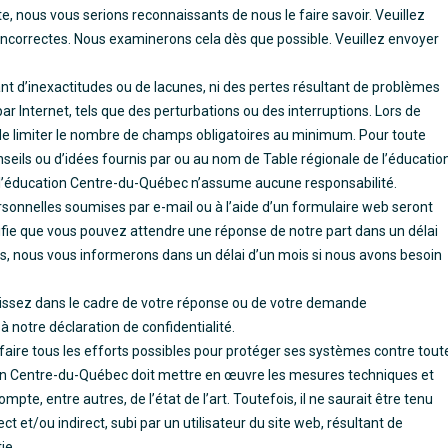
 nous vous serions reconnaissants de nous le faire savoir. Veuillez
s incorrectes. Nous examinerons cela dès que possible. Veuillez envoyer
 d’inexactitudes ou de lacunes, ni des pertes résultant de problèmes
ar Internet, tels que des perturbations ou des interruptions. Lors de
 de limiter le nombre de champs obligatoires au minimum. Pour toute
conseils ou d’idées fournis par ou au nom de Table régionale de l’éducatio
 l’éducation Centre-du-Québec n’assume aucune responsabilité.
onnelles soumises par e-mail ou à l’aide d’un formulaire web seront
nifie que vous pouvez attendre une réponse de notre part dans un délai
, nous vous informerons dans un délai d’un mois si nous avons besoin
issez dans le cadre de votre réponse ou de votre demande
 notre déclaration de confidentialité.
faire tous les efforts possibles pour protéger ses systèmes contre tout
cation Centre-du-Québec doit mettre en œuvre les mesures techniques et
pte, entre autres, de l’état de l’art. Toutefois, il ne saurait être tenu
t et/ou indirect, subi par un utilisateur du site web, résultant de
ie.