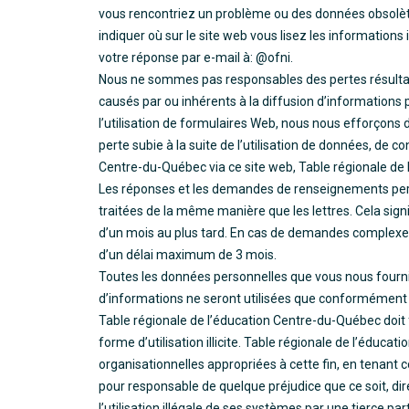
vous rencontriez un problème ou des données obsolète,
indiquer où sur le site web vous lisez les information
votre réponse par e-mail à: @ofni.
Nous ne sommes pas responsables des pertes résultant
causés par ou inhérents à la diffusion d’informations p
l’utilisation de formulaires Web, nous nous efforçons
perte subie à la suite de l’utilisation de données, de 
Centre-du-Québec via ce site web, Table régionale de
Les réponses et les demandes de renseignements pers
traitées de la même manière que les lettres. Cela sig
d’un mois au plus tard. En cas de demandes complexes
d’un délai maximum de 3 mois.
Toutes les données personnelles que vous nous fourn
d’informations ne seront utilisées que conformément à
Table régionale de l’éducation Centre-du-Québec doit 
forme d’utilisation illicite. Table régionale de l’édu
organisationnelles appropriées à cette fin, en tenant com
pour responsable de quelque préjudice que ce soit, direc
l’utilisation illégale de ses systèmes par une tierce part