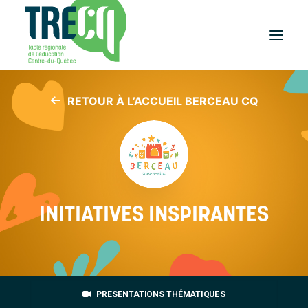
RETOUR À L’ACCUEIL BERCEAU CQ
Réussite
éducative
Lecture
Plaisir de lire
Événements
et activités
Équilibre
INITIATIVES INSPIRANTES
études-travail
Étudier
au Centre-du-Québec
Outils
et publications
PRESENTATIONS THÉMATIQUES