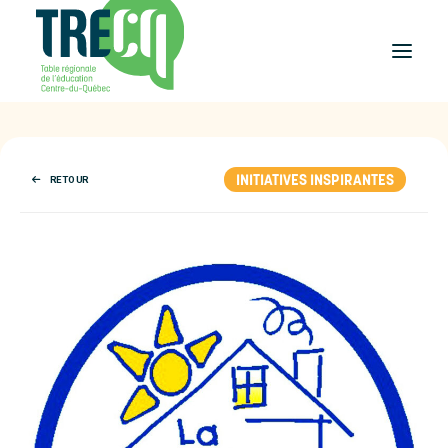
Réussite
éducative
INITIATIVES INSPIRANTES
RETOUR
Lecture
Plaisir de lire
Événements
et activités
Équilibre
études-travail
Étudier
au Centre-du-Québec
Outils
et publications