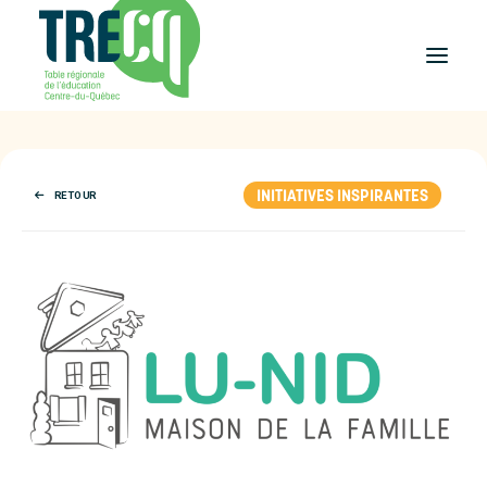
Réussite
éducative
INITIATIVES INSPIRANTES
RETOUR
Lecture
Plaisir de lire
Événements
et activités
Équilibre
études-travail
Étudier
au Centre-du-Québec
Outils
et publications