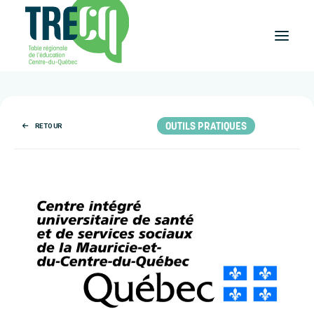
Réussite
éducative
OUTILS PRATIQUES
RETOUR
Lecture
Plaisir de lire
Événements
et activités
Équilibre
études-travail
Étudier
au Centre-du-Québec
Outils
et publications