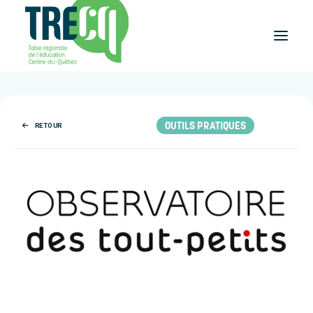
Réussite
éducative
OUTILS PRATIQUES
RETOUR
Lecture
Plaisir de lire
Événements
et activités
Équilibre
études-travail
Étudier
au Centre-du-Québec
Outils
et publications