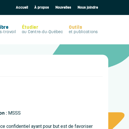
Accueil
À propos
Nouvelles
Nous joindre
ibre
Étudier
Outils
s-travail
au Centre-du-Québec
et publications
on :
MSSS
e confidentiel ayant pour but est de favoriser