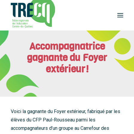
Accompagnatrice
Réussite
éducative
gagnante du Foyer
Lecture
Plaisir de lire
extérieur!
Événements
et activités
Équilibre
études-travail
Étudier
au Centre-du-Québec
Voici la gagnante du Foyer extérieur, fabriqué par les
Outils
élèves du CFP Paul-Rousseau parmi les
et publications
accompagnateurs d’un groupe au Carrefour des