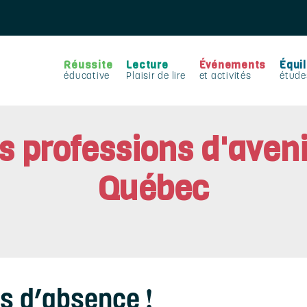
Réussite
Lecture
Événements
Équil
éducative
Plaisir de lire
et activités
étude
s professions d'aven
Québec
ns d’absence !