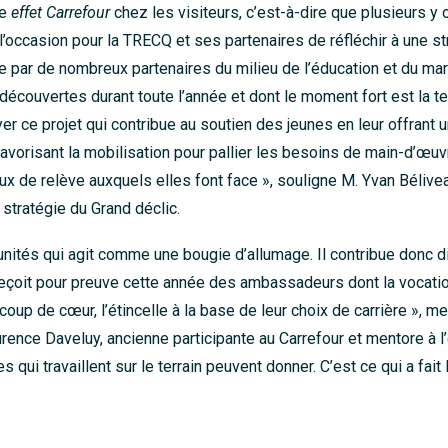
le
effet Carrefour
chez les visiteurs, c’est-à-dire que plusieurs y 
’occasion pour la TRECQ et ses partenaires de réfléchir à une stra
ée par de nombreux partenaires du milieu de l’éducation et du marc
 découvertes durant toute l’année et dont le moment fort est la t
uyer ce projet qui contribue au soutien des jeunes en leur offrant
n favorisant la mobilisation pour pallier les besoins de main-d’œuv
eux de relève auxquels elles font face », souligne M. Yvan Bélive
stratégie du Grand déclic.
tunités qui agit comme une bougie d’allumage. Il contribue donc 
 reçoit pour preuve cette année des ambassadeurs dont la vocatio
r coup de cœur, l’étincelle à la base de leur choix de carrière », 
nce Daveluy, ancienne participante au Carrefour et mentore à l
i travaillent sur le terrain peuvent donner. C’est ce qui a fait l