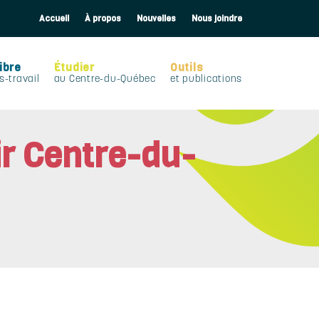
Accueil
À propos
Nouvelles
Nous joindre
ibre
Étudier
Outils
s-travail
au Centre-du-Québec
et publications
ir Centre-du-