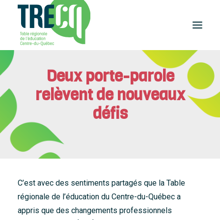
Deux porte-parole
Réussite
éducative
relèvent de nouveaux
Lecture
Plaisir de lire
défis
Événements
et activités
Équilibre
études-travail
Étudier
au Centre-du-Québec
C’est avec des sentiments partagés que la Table
Outils
régionale de l’éducation du Centre-du-Québec a
et publications
appris que des changements professionnels