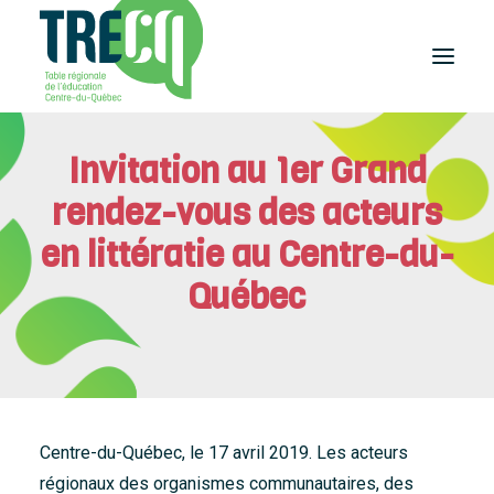
Invitation au 1er Grand
Réussite
éducative
rendez-vous des acteurs
Lecture
Plaisir de lire
en littératie au Centre-du-
Événements
Québec
et activités
Équilibre
études-travail
Étudier
au Centre-du-Québec
Outils
et publications
Centre-du-Québec, le 17 avril 2019. Les acteurs
régionaux des organismes communautaires, des