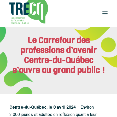
Le Carrefour des
Réussite
éducative
professions d’avenir
Lecture
Plaisir de lire
Centre-du-Québec
Événements
s’ouvre au grand public !
et activités
Équilibre
études-travail
Étudier
au Centre-du-Québec
Outils
et publications
Centre-du-Québec, le 8 avril 2024
– Environ
3 000 jeunes et adultes en réflexion quant à leur