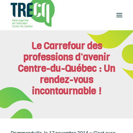
Le Carrefour des
Réussite
éducative
professions d’avenir
Lecture
Plaisir de lire
Centre-du-Québec : Un
Événements
rendez-vous
et activités
incontournable !
Équilibre
études-travail
Étudier
au Centre-du-Québec
Outils
et publications