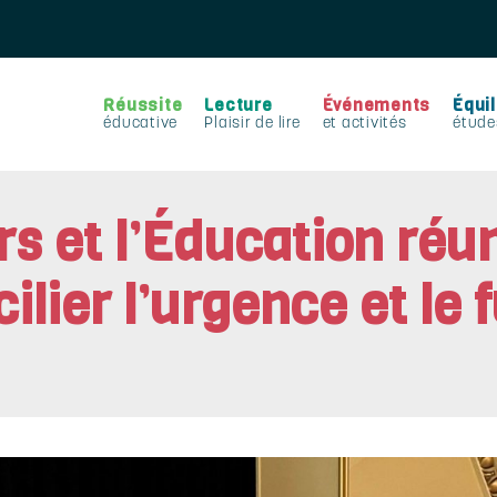
Réussite
Lecture
Événements
Équil
éducative
Plaisir de lire
et activités
étude
s et l’Éducation réu
ilier l’urgence et le 