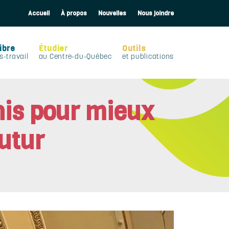
Accueil
À propos
Nouvelles
Nous joindre
ibre
Étudier
Outils
s-travail
au Centre-du-Québec
et publications
nis pour mieux
futur