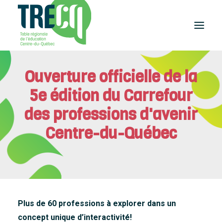
Ouverture officielle de la
Réussite
éducative
5e édition du Carrefour
Lecture
Plaisir de lire
des professions d'avenir
Événements
Centre-du-Québec
et activités
Équilibre
études-travail
Étudier
au Centre-du-Québec
Outils
et publications
Plus de 60 professions à explorer dans un
concept unique d’interactivité!