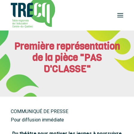
Première représentation
Réussite
éducative
de la pièce "PAS
Lecture
Plaisir de lire
D'CLASSE"
Événements
et activités
Équilibre
études-travail
Étudier
au Centre-du-Québec
COMMUNIQUÉ DE PRESSE
Outils
Pour diffusion immédiate
et publications
Du théâtre pour motiver les jeunes à poursuivre