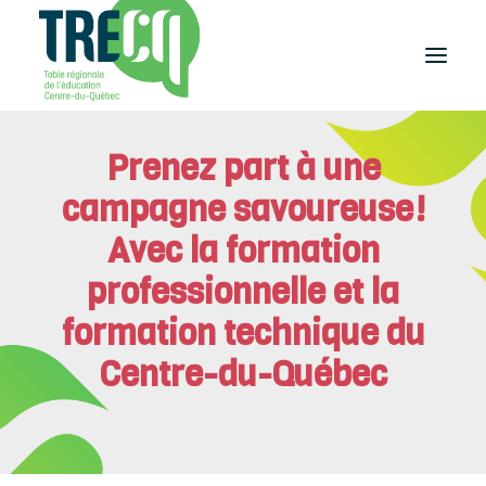
Prenez part à une
Réussite
éducative
campagne savoureuse!
Lecture
Plaisir de lire
Avec la formation
Événements
professionnelle et la
et activités
formation technique du
Équilibre
études-travail
Centre-du-Québec
Étudier
au Centre-du-Québec
Outils
et publications