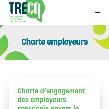
Réussite
Charte employeurs
éducative
Lecture
Plaisir de lire
Événements
et activités
Équilibre
études-travail
Étudier
Charte d’engagement
au Centre-du-Québec
Outils
des employeurs
et publications
centricois envers le