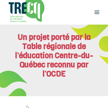
Un projet porté par la
Réussite
éducative
Table régionale de
Lecture
Plaisir de lire
l’éducation Centre-du-
Événements
Québec reconnu par
et activités
l’OCDE
Équilibre
études-travail
Étudier
au Centre-du-Québec
Outils
et publications