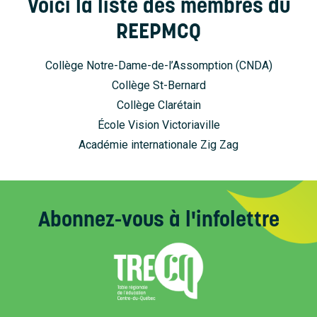
Voici la liste des membres du
Accueil
REEPMCQ
À propos
Collège Notre-Dame-de-l’Assomption (CNDA)
Nouvelles
Collège St-Bernard
Nous joindre
Collège Clarétain
École Vision Victoriaville
Académie internationale Zig Zag
Abonnez-vous
à l'infolettre