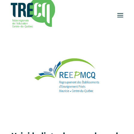
Réussite
éducative
Lecture
Plaisir de lire
Événements
et activités
Équilibre
études-travail
Étudier
au Centre-du-Québec
Outils
et publications