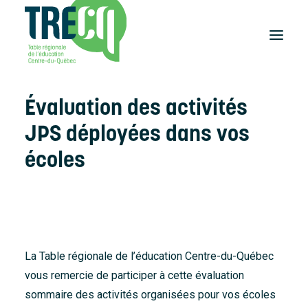
Évaluation des activités
Réussite
éducative
JPS déployées dans vos
Lecture
Plaisir de lire
écoles
Événements
et activités
Équilibre
études-travail
Étudier
au Centre-du-Québec
La Table régionale de l’éducation Centre-du-Québec
Outils
vous remercie de participer à cette évaluation
et publications
sommaire des activités organisées pour vos écoles