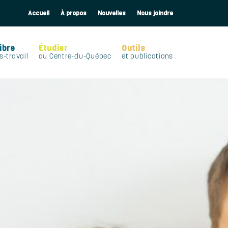
Accueil
À propos
Nouvelles
Nous joindre
ibre
Étudier
Outils
s-travail
au Centre-du-Québec
et publications