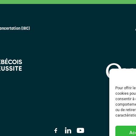
oncertation (IRC)
Pour offrir 
cookies pour
consentir à 
comportement
ou de retire
caractéristi
Ac