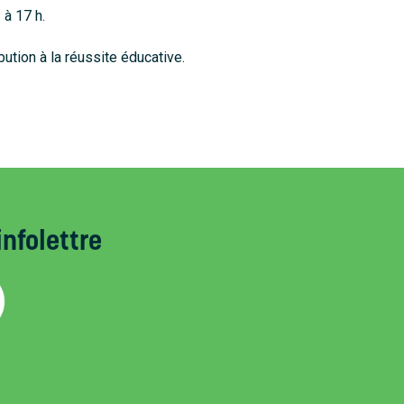
 à 17 h.
tion à la réussite éducative.
infolettre