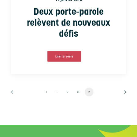
Deux porte-parole
relèvent de nouveaux
défis
Lire la suite
1
…
7
8
9