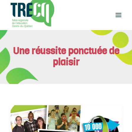
Réussite
Une réussite ponctuée de
éducative
Lecture
plaisir
Plaisir de lire
Événements
et activités
Équilibre
études-travail
Étudier
au Centre-du-Québec
Outils
et publications