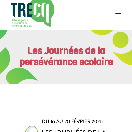
Réussite
Les Journées de la
éducative
Lecture
persévérance scolaire
Plaisir de lire
Événements
et activités
Équilibre
études-travail
Étudier
au Centre-du-Québec
Outils
et publications