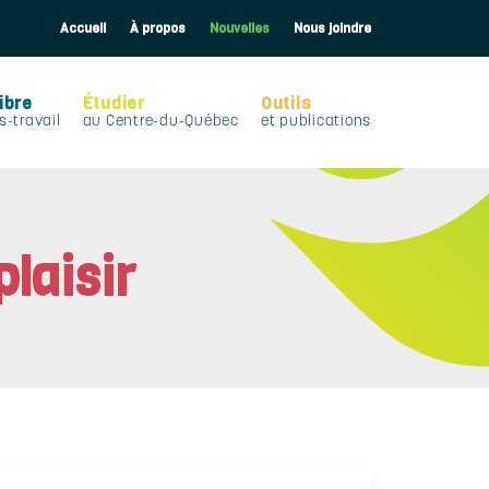
Accueil
À propos
Nouvelles
Nous joindre
ibre
Étudier
Outils
s-travail
au Centre-du-Québec
et publications
laisir