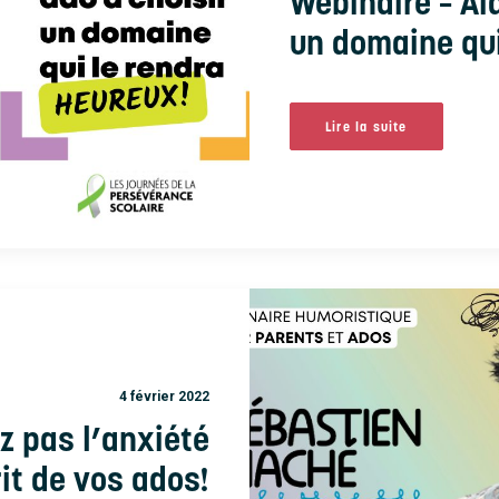
Webinaire – Ai
un domaine qui
Lire la suite
4 février 2022
z pas l’anxiété
rit de vos ados!