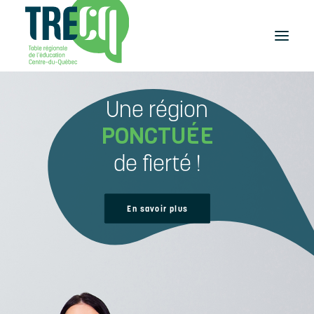
Une région
Réussite
éducative
PONCTUÉE
Lecture
Plaisir de lire
de fierté !
Événements
et activités
Équilibre
En savoir plus
études-travail
Étudier
au Centre-du-Québec
Outils
et publications