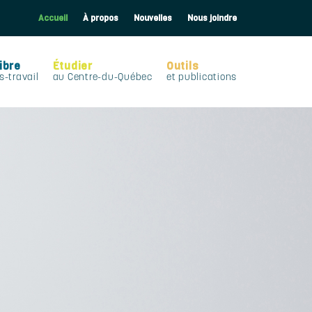
Accueil
À propos
Nouvelles
Nous joindre
ibre
Étudier
Outils
s-travail
au Centre-du-Québec
et publications