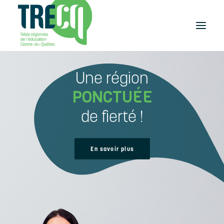
Une région
Réussite
éducative
PONCTUÉE
Lecture
Plaisir de lire
de fierté !
Événements
et activités
Équilibre
En savoir plus
études-travail
Étudier
au Centre-du-Québec
Outils
et publications