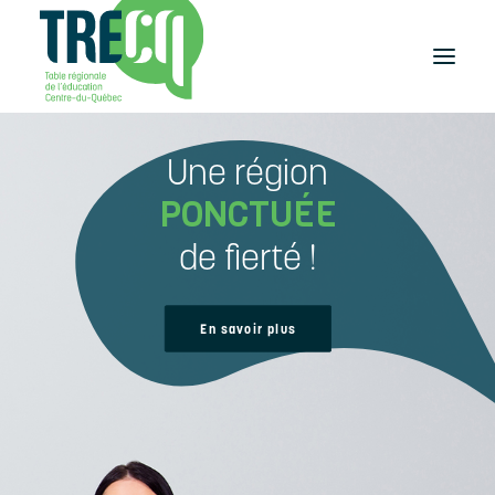
Une région
Réussite
éducative
PONCTUÉE
Lecture
Plaisir de lire
de fierté !
Événements
et activités
Équilibre
En savoir plus
études-travail
Étudier
au Centre-du-Québec
Outils
et publications