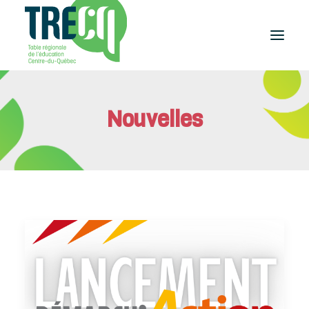
Réussite
Nouvelles
éducative
Lecture
Plaisir de lire
Événements
et activités
Équilibre
études-travail
Étudier
au Centre-du-Québec
Outils
et publications