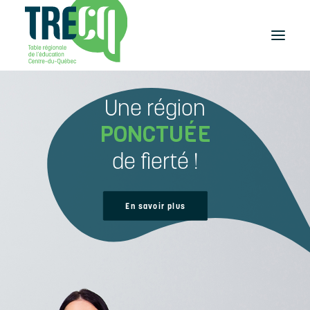
Une région
Réussite
éducative
PONCTUÉE
Lecture
Plaisir de lire
de fierté !
Événements
et activités
Équilibre
En savoir plus
études-travail
Étudier
au Centre-du-Québec
Outils
et publications