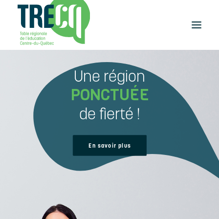
Une région
Réussite
éducative
PONCTUÉE
Lecture
Plaisir de lire
de fierté !
Événements
et activités
Équilibre
En savoir plus
études-travail
Étudier
au Centre-du-Québec
Outils
et publications