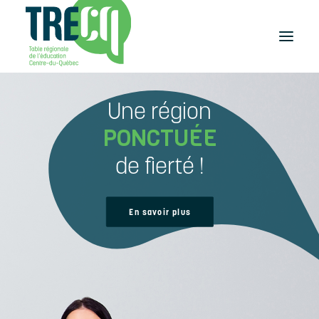
Une région
Réussite
éducative
PONCTUÉE
Lecture
Plaisir de lire
de fierté !
Événements
et activités
Équilibre
En savoir plus
études-travail
Étudier
au Centre-du-Québec
Outils
et publications