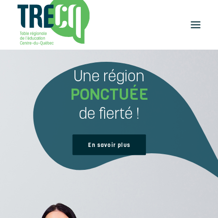
Une région
Réussite
éducative
PONCTUÉE
Lecture
Plaisir de lire
de fierté !
Événements
et activités
Équilibre
En savoir plus
études-travail
Étudier
au Centre-du-Québec
Outils
et publications