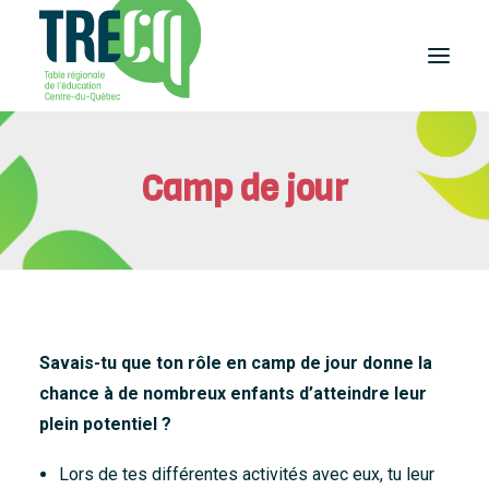
Réussite
Camp de jour
éducative
Lecture
Plaisir de lire
Événements
et activités
Équilibre
études-travail
Savais-tu que ton rôle en camp de jour donne la
Étudier
chance à de nombreux enfants d’atteindre leur
au Centre-du-Québec
Outils
plein potentiel ?
et publications
Lors de tes différentes activités avec eux, tu leur